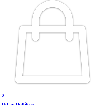
$
Urban Outfitters