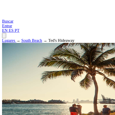
Buscar
Entrar
EN
ES
PT
Lugares
→
South Beach
→ Ted's Hideaway