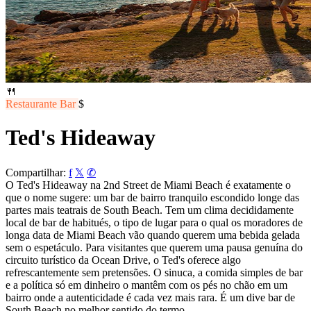
🍴
Restaurante
Bar
$
Ted's Hideaway
Compartilhar:
f
𝕏
✆
O Ted's Hideaway na 2nd Street de Miami Beach é exatamente o
que o nome sugere: um bar de bairro tranquilo escondido longe das
partes mais teatrais de South Beach. Tem um clima decididamente
local de bar de habitués, o tipo de lugar para o qual os moradores de
longa data de Miami Beach vão quando querem uma bebida gelada
sem o espetáculo. Para visitantes que querem uma pausa genuína do
circuito turístico da Ocean Drive, o Ted's oferece algo
refrescantemente sem pretensões. O sinuca, a comida simples de bar
e a política só em dinheiro o mantêm com os pés no chão em um
bairro onde a autenticidade é cada vez mais rara. É um dive bar de
South Beach no melhor sentido do termo.