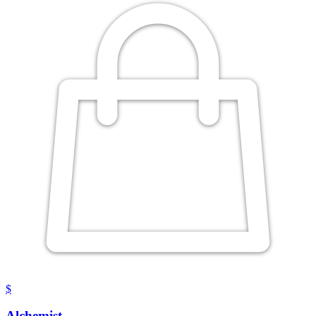
$
Alchemist