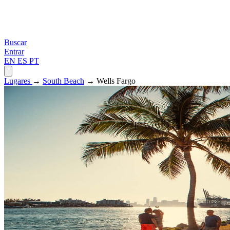
Buscar
Entrar
EN
ES
PT
Lugares
→
South Beach
→ Wells Fargo