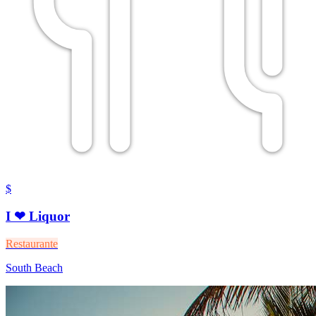
$
I ❤ Liquor
Restaurante
South Beach