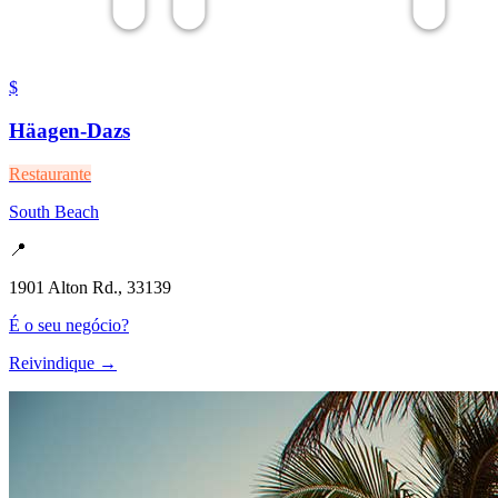
$
Häagen-Dazs
Restaurante
South Beach
📍
1901 Alton Rd., 33139
É o seu negócio?
Reivindique →