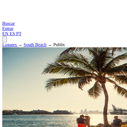
Buscar
Entrar
EN
ES
PT
Lugares
→
South Beach
→ Publix