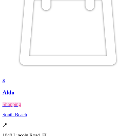
$
Aldo
Shopping
South Beach
📍
1040 Lincoln Road, FL