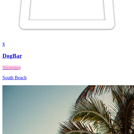
$
DogBar
Shopping
South Beach