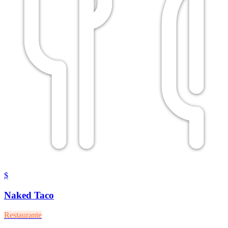
$
Naked Taco
Restaurante