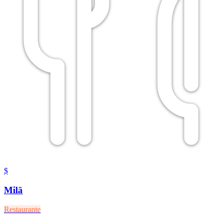
$
Milā
Restaurante