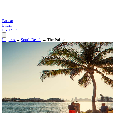
Buscar
Entrar
EN
ES
PT
Lugares
→
South Beach
→ The Palace