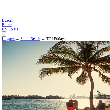
Buscar
Entrar
EN
ES
PT
Lugares
→
South Beach
→ TGI Friday's