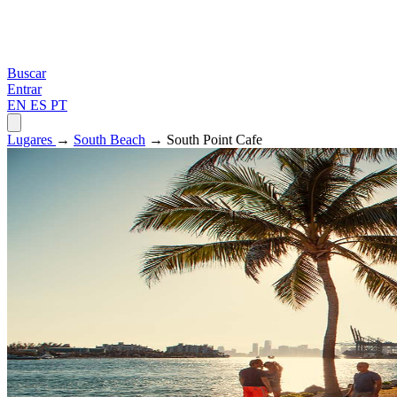
Buscar
Entrar
EN
ES
PT
Lugares
→
South Beach
→ South Point Cafe