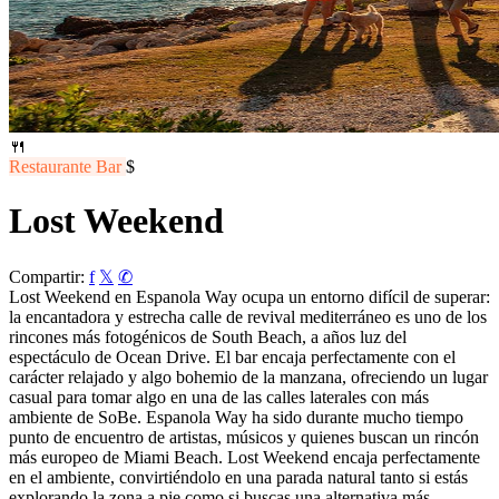
🍴
Restaurante
Bar
$
Lost Weekend
Compartir:
f
𝕏
✆
Lost Weekend en Espanola Way ocupa un entorno difícil de superar:
la encantadora y estrecha calle de revival mediterráneo es uno de los
rincones más fotogénicos de South Beach, a años luz del
espectáculo de Ocean Drive. El bar encaja perfectamente con el
carácter relajado y algo bohemio de la manzana, ofreciendo un lugar
casual para tomar algo en una de las calles laterales con más
ambiente de SoBe. Espanola Way ha sido durante mucho tiempo
punto de encuentro de artistas, músicos y quienes buscan un rincón
más europeo de Miami Beach. Lost Weekend encaja perfectamente
en el ambiente, convirtiéndolo en una parada natural tanto si estás
explorando la zona a pie como si buscas una alternativa más