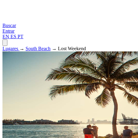
Buscar
Entrar
EN
ES
PT
Lugares
→
South Beach
→ Lost Weekend