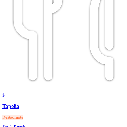
$
Tapelia
Restaurante
South Beach