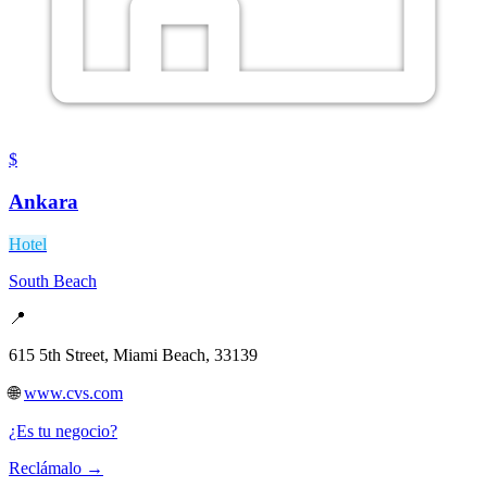
$
Ankara
Hotel
South Beach
📍
615 5th Street, Miami Beach, 33139
🌐
www.cvs.com
¿Es tu negocio?
Reclámalo →