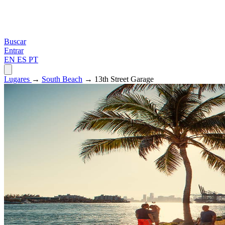
Buscar
Entrar
EN
ES
PT
Lugares
→
South Beach
→ 13th Street Garage